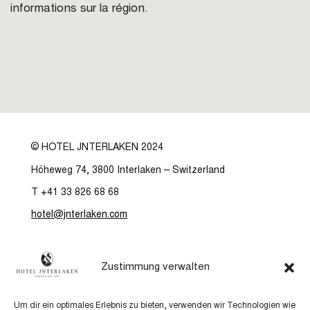
informations sur la région.
© HOTEL JNTERLAKEN 2024
Höheweg 74, 3800 Interlaken – Switzerland
T +41 33 826 68 68
hotel@jnterlaken.com
Hôtel
Arrivée
Zustimmung verwalten
Chambres
FAQs
Paquets de soins
CGV
Um dir ein optimales Erlebnis zu bieten, verwenden wir Technologien wie