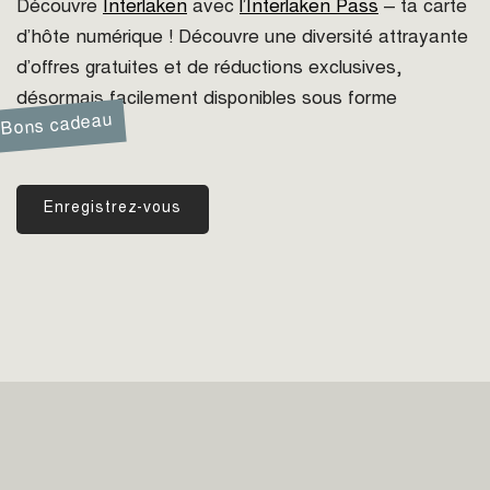
Découvre
Interlaken
avec
l’Interlaken Pass
– ta carte
d’hôte numérique ! Découvre une diversité attrayante
d’offres gratuites et de réductions exclusives,
désormais facilement disponibles sous forme
Bons cadeau
numérique.
Enregistrez-vous