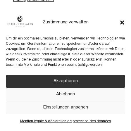
hotel@jnterlaken.com
Hôtel
Arrivée
Zustimmung verwalten
Chambres
FAQs
Paquets de soins
CGV
Um dir ein optimales Erlebnis zu bieten, verwenden wir Technologien wie
Cookies, um Geräteinformationen zu speichern und/oder darauf
5th Floor
Lignes directrices de IA
zuzugreifen. Wenn du diesen Technologien zustimmst, können wir Daten
wie das Surfverhalten oder eindeutige IDs auf dieser Website verarbeiten.
Wenn du deine Zustimmung nicht erteilst oder zurückziehst, können
bestimmte Merkmale und Funktionen beeinträchtigt werden.
Akzeptieren
Ablehnen
Einstellungen ansehen
Mention légale & déclaration de protection des données