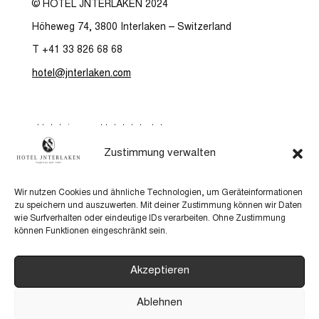
© HOTEL JNTERLAKEN 2024
Höheweg 74, 3800 Interlaken – Switzerland
T +41 33 826 68 68
hotel@jnterlaken.com
Hotelzimmer Hotel Jnterlaken
Hotel Jnterlaken
Zustimmung verwalten
5th Floor
Gutscheine
Wir nutzen Cookies und ähnliche Technologien, um Geräteinformationen
Verwöhnpakete
zu speichern und auszuwerten. Mit deiner Zustimmung können wir Daten
wie Surfverhalten oder eindeutige IDs verarbeiten. Ohne Zustimmung
Jobs
können Funktionen eingeschränkt sein.
Anreise
Impressum & Datenschutzerklärung
Akzeptieren
KI-Leitlinien
Ablehnen
AGB