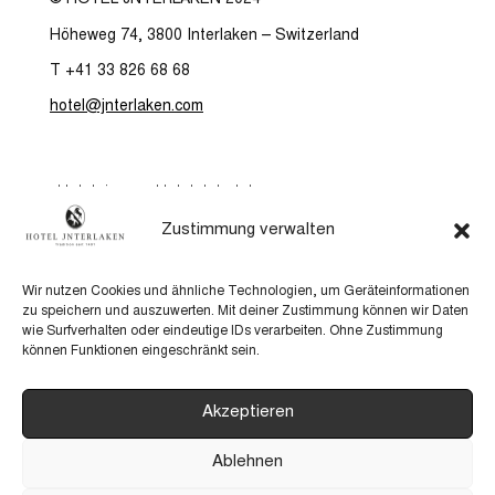
© HOTEL JNTERLAKEN 2024
Höheweg 74, 3800 Interlaken – Switzerland
T +41 33 826 68 68
hotel@jnterlaken.com
Hotelzimmer Hotel Jnterlaken
Hotel Jnterlaken
Zustimmung verwalten
5th Floor
Gutscheine
Wir nutzen Cookies und ähnliche Technologien, um Geräteinformationen
zu speichern und auszuwerten. Mit deiner Zustimmung können wir Daten
Verwöhnpakete
wie Surfverhalten oder eindeutige IDs verarbeiten. Ohne Zustimmung
Jobs
können Funktionen eingeschränkt sein.
Anreise
Impressum & Datenschutzerklärung
Akzeptieren
KI-Leitlinien
Ablehnen
AGB